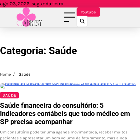
Skip
ago 03, 2026, segunda-feira
to
Youtube
content
Categoria:
Saúde
Home
Saúde
SAÚDE
Saúde financeira do consultório: 5
indicadores contábeis que todo médico em
SP precisa acompanhar
Um consultório pode ter uma agenda movimentada, receber muitos
pacientes e apresentar um bom volume de faturamento, mas ainda